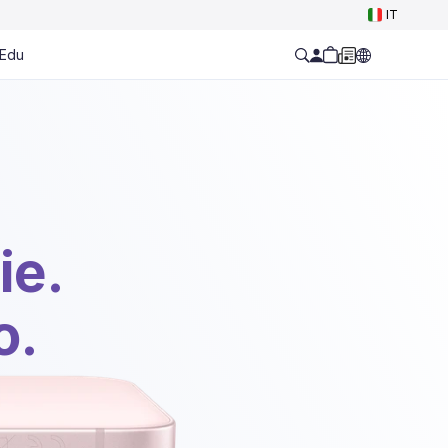
IT
Edu
ie.
o.