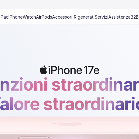
iPad
iPhone
Watch
AirPods
Accessori
|
Rigenerati
Servizi
Assistenza
B2B
nzioni straordinar
alore straordinari