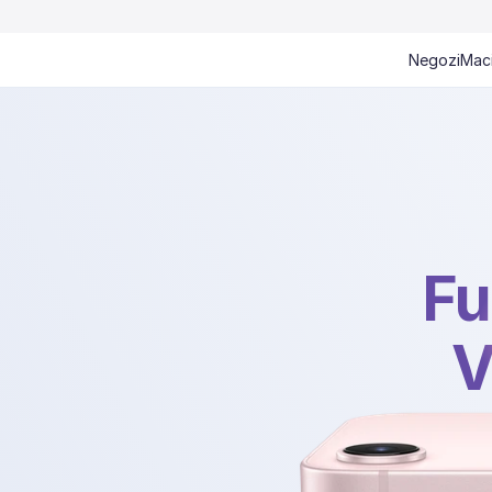
Negozi
Mac
Fu
V