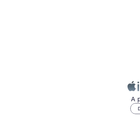
A p
D