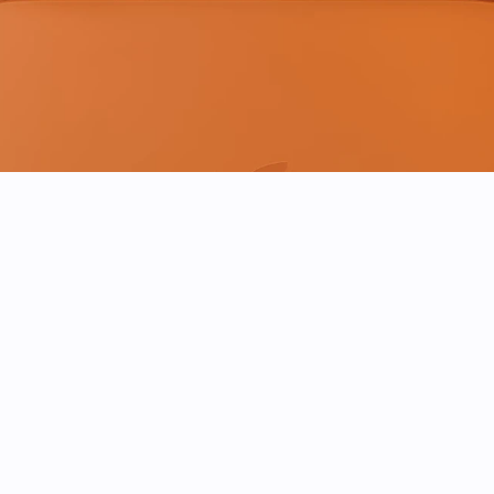
A partire da €799
Disponibile in store