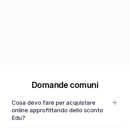
Il dispositivo che vuoi, al posto di quello che 
hai.
‍Permuta il tuo usato Apple da C&C. Se 
idoneo, 
riceverai un credito da scalare sul 
tuo nuovo acquisto.
Puoi valutare iPhone, iPad o Mac. 
Scopri di più
Domande comuni
Cosa devo fare per acquistare 
online approfittando dello sconto 
Edu?
EDUCATION