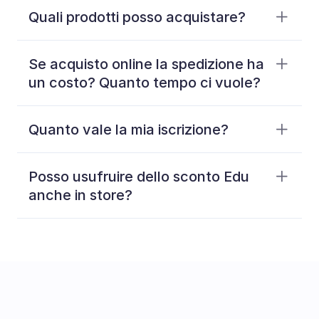
Quali prodotti posso acquistare?
iPad 
3%
iPad mini 
Se acquisto online la spedizione ha 
2%
Mac
6%
un costo? Quanto tempo ci vuole?
Quanto vale la mia iscrizione?
48/72 ore
1 anno
Posso usufruire dello sconto Edu 
anche in store?
studente universitario
, è necessario il 
libretto universitario o un certificato di 