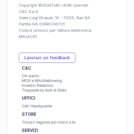
Copyright ©
2026
Tutti i diritti riservati.
C&C S.p.A. 
Viale Luigi Einaudi, 10 - 70125, Bari BA
Partita IVA 05685740721
Codice univoco per fattura elettronica: 
M5UXCR1
Lasciaci un feedback
C&C
Chi siamo
MOG e Whistleblowing
Investor Relations
Trasparenza Aiuti di Stato
UFFICI 
C&C Headquarter
STORE
Trova il negozio più vicino a te
SERVIZI