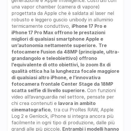
generazione e Apple Intelligence. Costruiti con 
una vapor chamber (camera di vapore) 
progettata da Apple che è saldata al laser nel 
robusto e leggero guscio unibody in alluminio 
termicamente conduttivo, 
iPhone 17 Pro e 
iPhone 17 Pro Max offrono le prestazioni 
migliori di qualsiasi smartphone Apple e 
un’autonomia nettamente superiore.
Tre 
fotocamere Fusion da 48MP (principale, ultra-
grandangolo e teleobiettivo) offrono 
l’equivalente di otto obiettivi, lo zoom 8x di 
qualità ottica ha la lunghezza focale maggiore 
di qualsiasi altro iPhone, e l’innovativa 
fotocamera frontale Center Stage da 18MP 
scatta selfie di livello superiore. 
Con funzioni 
video all’avanguardia nel settore, pensate per 
chi crea contenuti e 
lavora in ambito 
cinematografico
, tra cui ProRes RAW, Apple 
Log 2 e Genlock, iPhone si integra ancora più 
facilmente in ogni tipo di produzione, dalle più 
grandi alle più piccole. 
Entrambi i modelli hanno 