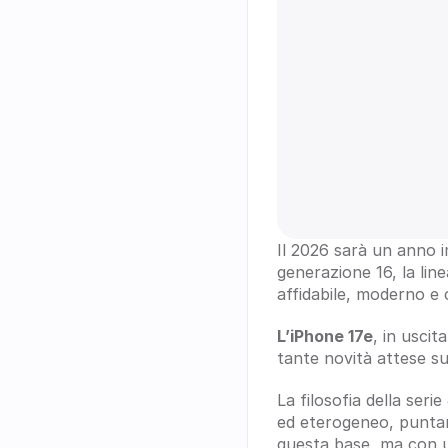
Il 2026 sarà un anno i
generazione 16, la line
affidabile, moderno e c
L’iPhone 17e
, in uscit
tante novità attese sul 
La filosofia della serie 
ed eterogeneo, puntando
questa base, ma con un