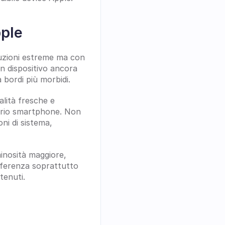
pple
uzioni estreme ma con 
un dispositivo ancora 
 bordi più morbidi.
lità fresche e 
prio smartphone. Non 
i di sistema, 
inosità maggiore, 
fferenza soprattutto 
tenuti.