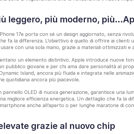
iù leggero, più moderno, più…A
l’iPhone 17e porta con sé un design aggiornato, senza rivol
e fa la differenza. L’obiettivo è quello di offrire ai clienti 
a usare con una sola mano, grazie a materiali ottimizzati e a
entano un elemento distintivo. Apple introduce nuove tona
 un pubblico giovane e per chi ama dare personalità al pro
Dynamic Island, ancora più fluida e integrata nelle animazion
ne quotidiana ancora più piacevole.
un pannello OLED di nuova generazione, garantisce una lum
una migliore efficienza energetica. Un dettaglio che fa la di
smartphone anche all’aperto o per lunghe maratone di con
elevate grazie al nuovo chip