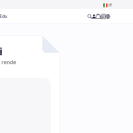
Select Language
IT
Edu
i
 rende 