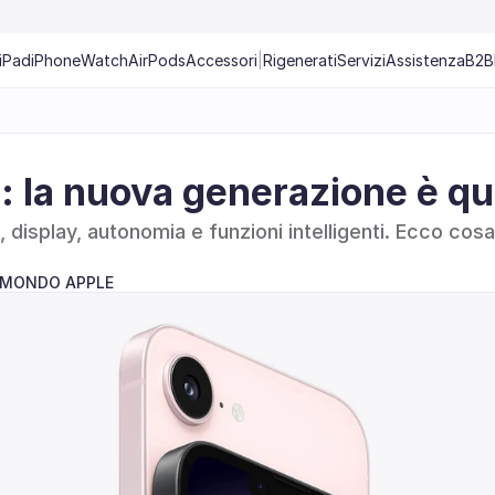
iPad
iPhone
Watch
AirPods
Accessori
|
Rigenerati
Servizi
Assistenza
B2B
: la nuova generazione è qu
display, autonomia e funzioni intelligenti. Ecco cosa
.
 MONDO APPLE