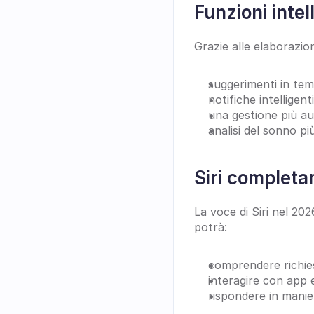
Funzioni intel
Grazie alle elaborazio
suggerimenti in temp
notifiche intelligen
una gestione più au
analisi del sonno p
Siri completa
La voce di Siri nel 20
potrà:
comprendere richie
interagire con app 
rispondere in manier