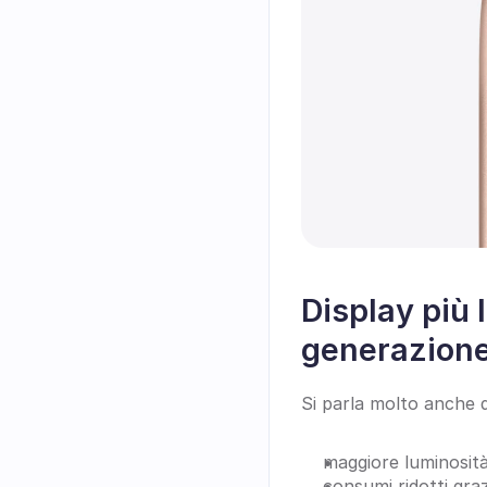
Display più 
generazion
Si parla molto anche de
maggiore luminosità
consumi ridotti gra