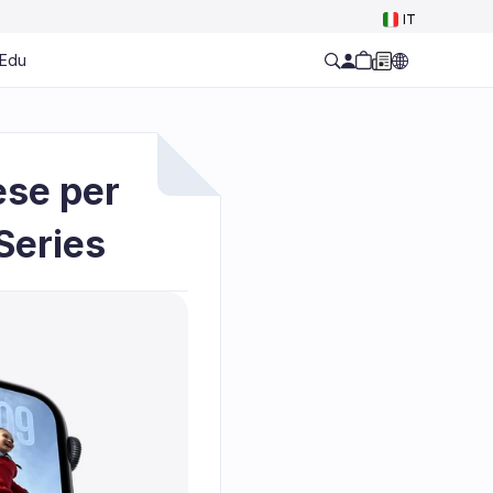
Select Language
IT
Edu
se per 
Series