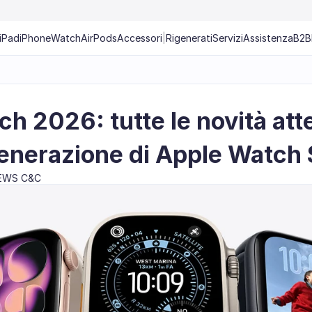
iPad
iPhone
Watch
AirPods
Accessori
|
Rigenerati
Servizi
Assistenza
B2B
h 2026: tutte le novità atte
enerazione di Apple Watch 
EWS C&C