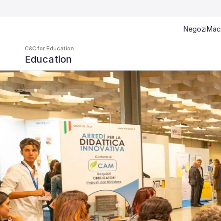
Negozi
Mac
C&C for Education 
Education