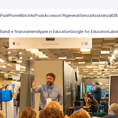
iPad
iPhone
Watch
AirPods
Accessori
|
Rigenerati
Servizi
Assistenza
B2B
Bandi e finanziamenti
Apple in Education
Google for Education
Labor