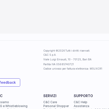
Copyright ©
2026
Tutti i diritti riservati.
C&C S.p.A. 
Viale Luigi Einaudi, 10 - 70125, Bari BA
Partita IVA 05685740721
Codice univoco per fattura elettronica: M5UXCR1
 feedback
&C
SERVIZI
SUPPORTO
 siamo
C&C Care
C&C Help
 e Whistleblowing
Personal Shopper
Assistenza