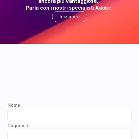
ancora più vantaggiose.  
Parla con i nostri specialisti Adobe.
Inizia ora
Nome
Cognome