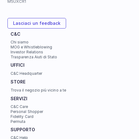
M5UXCR1
Lasciaci un feedback
C&C
Chi siamo
MOG e Whistleblowing
Investor Relations
Trasparenza Aiuti di Stato
UFFICI 
C&C Headquarter
STORE
Trova il negozio più vicino a te
SERVIZI
C&C Care
Personal Shopper
Fidelity Card
Permuta
SUPPORTO
C&C Help