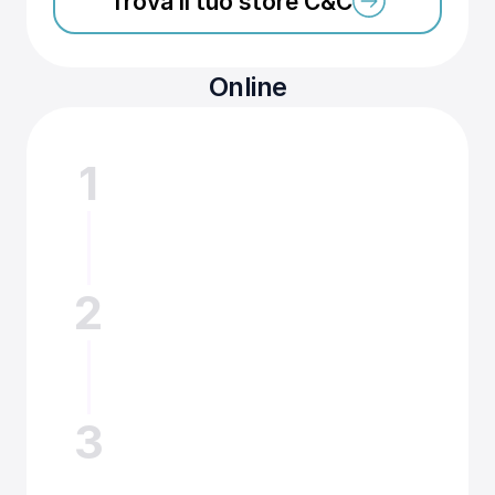
Trova il tuo store C&C
Online
1
Scegli
Seleziona il tuo pacchetto ore
2
Check out
Vai al pagamento
3
Ricevi la mail