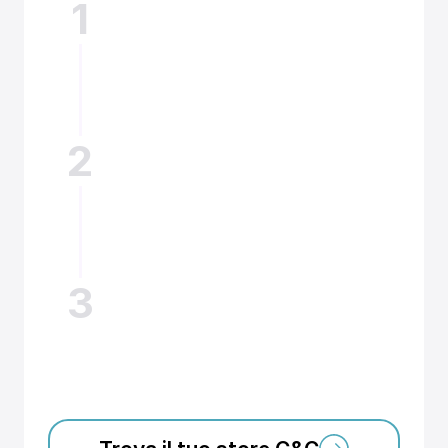
1
Vieni in negozio
I nostri consulenti ti illustreranno come 
ottimizzare il tuo pacchetto ore
2
Attiva il servizio
Configura il tuo account e decidi chi può 
usufruire dei tuoi minuti
3
Libera la mente