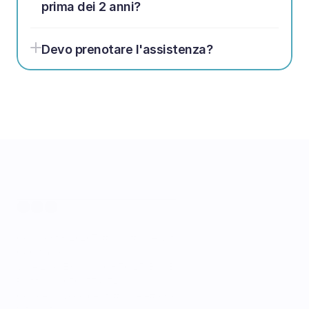
prima dei 2 anni?
Devo prenotare l'assistenza?
Copyright ©
2026
Tutti i diritti riservati.
C&C S.p.A. 
Viale Luigi Einaudi, 10 - 70125, Bari BA
Partita IVA 05685740721
Codice univoco per fattura elettronica: 